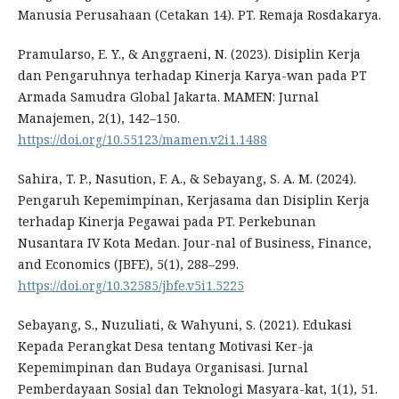
Manusia Perusahaan (Cetakan 14). PT. Remaja Rosdakarya.
Pramularso, E. Y., & Anggraeni, N. (2023). Disiplin Kerja
dan Pengaruhnya terhadap Kinerja Karya-wan pada PT
Armada Samudra Global Jakarta. MAMEN: Jurnal
Manajemen, 2(1), 142–150.
https://doi.org/10.55123/mamen.v2i1.1488
Sahira, T. P., Nasution, F. A., & Sebayang, S. A. M. (2024).
Pengaruh Kepemimpinan, Kerjasama dan Disiplin Kerja
terhadap Kinerja Pegawai pada PT. Perkebunan
Nusantara IV Kota Medan. Jour-nal of Business, Finance,
and Economics (JBFE), 5(1), 288–299.
https://doi.org/10.32585/jbfe.v5i1.5225
Sebayang, S., Nuzuliati, & Wahyuni, S. (2021). Edukasi
Kepada Perangkat Desa tentang Motivasi Ker-ja
Kepemimpinan dan Budaya Organisasi. Jurnal
Pemberdayaan Sosial dan Teknologi Masyara-kat, 1(1), 51.