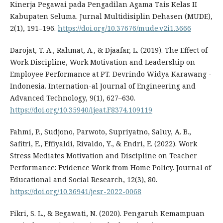
Kinerja Pegawai pada Pengadilan Agama Tais Kelas II
Kabupaten Seluma. Jurnal Multidisiplin Dehasen (MUDE),
2(1), 191–196.
https://doi.org/10.37676/mude.v2i1.3666
Darojat, T. A., Rahmat, A., & Djaafar, L. (2019). The Effect of
Work Discipline, Work Motivation and Leadership on
Employee Performance at PT. Devrindo Widya Karawang -
Indonesia. Internation-al Journal of Engineering and
Advanced Technology, 9(1), 627–630.
https://doi.org/10.35940/ijeat.F8374.109119
Fahmi, P., Sudjono, Parwoto, Supriyatno, Saluy, A. B.,
Safitri, E., Effiyaldi, Rivaldo, Y., & Endri, E. (2022). Work
Stress Mediates Motivation and Discipline on Teacher
Performance: Evidence Work from Home Policy. Journal of
Educational and Social Research, 12(3), 80.
https://doi.org/10.36941/jesr-2022-0068
Fikri, S. L., & Begawati, N. (2020). Pengaruh Kemampuan