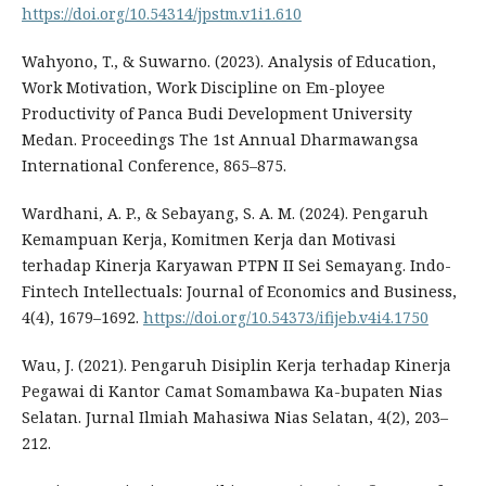
https://doi.org/10.54314/jpstm.v1i1.610
Wahyono, T., & Suwarno. (2023). Analysis of Education,
Work Motivation, Work Discipline on Em-ployee
Productivity of Panca Budi Development University
Medan. Proceedings The 1st Annual Dharmawangsa
International Conference, 865–875.
Wardhani, A. P., & Sebayang, S. A. M. (2024). Pengaruh
Kemampuan Kerja, Komitmen Kerja dan Motivasi
terhadap Kinerja Karyawan PTPN II Sei Semayang. Indo-
Fintech Intellectuals: Journal of Economics and Business,
4(4), 1679–1692.
https://doi.org/10.54373/ifijeb.v4i4.1750
Wau, J. (2021). Pengaruh Disiplin Kerja terhadap Kinerja
Pegawai di Kantor Camat Somambawa Ka-bupaten Nias
Selatan. Jurnal Ilmiah Mahasiwa Nias Selatan, 4(2), 203–
212.